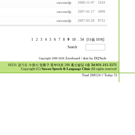
suwonslp
2006-11-07
5243
suwonslp
2007-01-17
5899
suwonslp
2007-03-26
8721
1
2
3
4
5
6
7
8
9
10
..
54
[다음 10개]
Search
Zeroboard
/ skin by
DQ'Style
Copyright 1999-2026
16531 경기도 수원시 영통구 중부대로 288 홍신빌딩 4층
Tel 031-215-5575
Copyright (C)
Suwon Speech & Language Clinic
All rights reserved
Total 268124 // Today 51