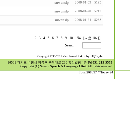
suwonslp
2008-01-03
5193
suwonslp
2008-01-20
5217
suwonslp
2008-01-24
5288
1
2
3
4
5
6
7
8
9
10
..
54
[다음 10개]
Search
Zeroboard
/ skin by
DQ'Style
Copyright 1999-2026
16531 경기도 수원시 영통구 중부대로 288 홍신빌딩 4층
Tel 031-215-5575
Copyright (C)
Suwon Speech & Language Clinic
All rights reserved
Total 268097 // Today 24