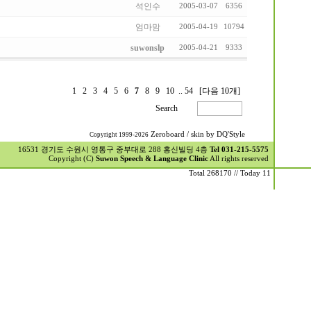
석인수
2005-03-07
6356
엄마맘
2005-04-19
10794
suwonslp
2005-04-21
9333
1
2
3
4
5
6
7
8
9
10
..
54
[다음 10개]
Search
Zeroboard
/ skin by
DQ'Style
Copyright 1999-2026
16531 경기도 수원시 영통구 중부대로 288 홍신빌딩 4층
Tel 031-215-5575
Copyright (C)
Suwon Speech & Language Clinic
All rights reserved
Total 268170 // Today 11