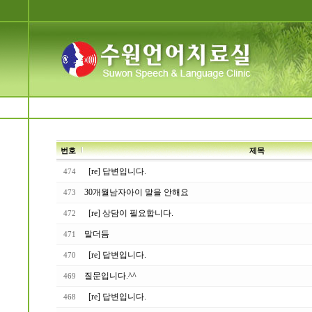
번호
제목
[re] 답변입니다.
474
30개월남자아이 말을 안해요
473
[re] 상담이 필요합니다.
472
말더듬
471
[re] 답변입니다.
470
질문입니다.^^
469
[re] 답변입니다.
468