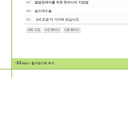
발달장애아를 위한 한의사의 지압법
467
설소대수술
466
[re] 조금 더 기다려 보십시오.
465
Mail
//
즐겨찾기에 추가