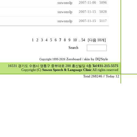
suwonslp
2007-11-06
5096
suwonslp
2007-11-15
5028
suwonslp
2007-11-15
5117
1
2
3
4
5
6
7
8
9
10
..
54
[다음 10개]
Search
Zeroboard
/ skin by
DQ'Style
Copyright 1999-2026
16531 경기도 수원시 영통구 중부대로 288 홍신빌딩 4층
Tel 031-215-5575
Copyright (C)
Suwon Speech & Language Clinic
All rights reserved
Total 268246 // Today 12