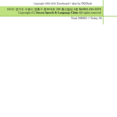
Zeroboard
/ skin by
DQ'Style
Copyright 1999-2026
16531 경기도 수원시 영통구 중부대로 288 홍신빌딩 4층
Tel 031-215-5575
Copyright (C)
Suwon Speech & Language Clinic
All rights reserved
Total 268062 // Today 56