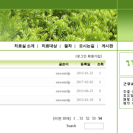
치료실 소개
|
치료대상
|
절차
|
오시는길
|
게시판
[로그인
회원가입]
글쓴이
등록일
조회
suwonslp
2015-01-22
1
suwonslp
2017-02-02
1
suwonslp
2013-06-25
0
suwonslp
2015-01-19
0
[이전 10개]
1
..
51
52
53
54
Search