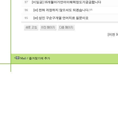
[
비밀글
] 16개월아가언어이해력정도가궁금합니다
97
[re] 전혀 걱정하지 않으셔도 되겠습니다.^^
96
[re] 성인 구순구개열 언어치료 질문이요
95
[이전 1
Mail
//
즐겨찾기에 추가