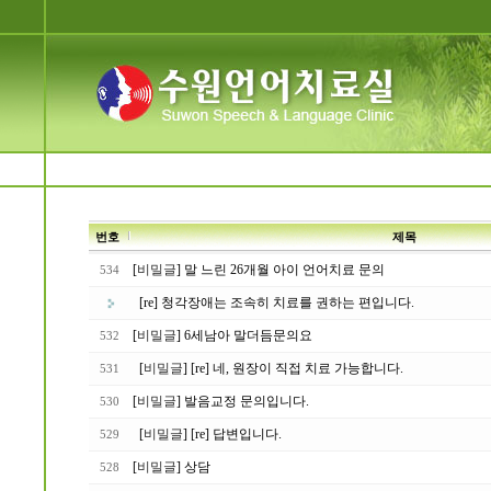
번호
제목
[
비밀글
] 말 느린 26개월 아이 언어치료 문의
534
[re] 청각장애는 조속히 치료를 권하는 편입니다.
[
비밀글
] 6세남아 말더듬문의요
532
[
비밀글
] [re] 네, 원장이 직접 치료 가능합니다.
531
[
비밀글
] 발음교정 문의입니다.
530
[
비밀글
] [re] 답변입니다.
529
[
비밀글
] 상담
528