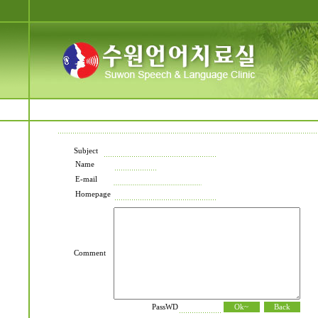
Subject
Name
E-mail
Homepage
Comment
PassWD