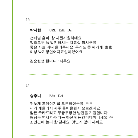
15.
박지향
URL
Edit
Del
선배님 홈피. 참 시원시원하네요.
앞으로두 쭉 발전하시는 치료실 되시구요
좋은 자료 마니 올려주세요. 우리도 좀 퍼가게. 호호
이상 박지향언어치료실이였어요.
김순란샘 한마디 : 저두요
14.
승후니
Edit
Del
뒤늦게 홈페이지를 오픈하셨군요..ㅋㅋ
제가 게을러서 자주 들어올런지 모르겠네요.
암튼 추카드리고 무궁무궁한 발전을 기원합니다.
형님은 역시 다재다능 하신 만능엔터테이너세요..^^
조만간에 놀러 함 갈께요..맛난거 많이 사줘요..