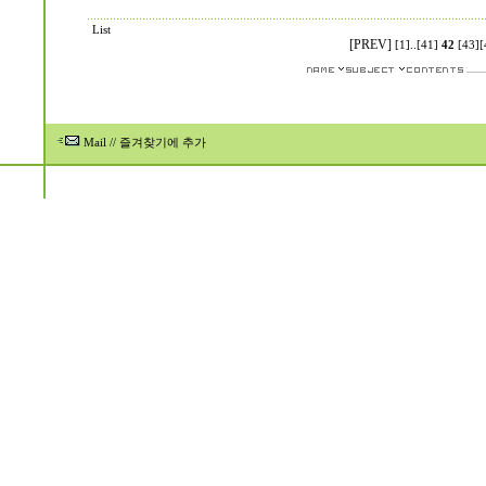
List
[PREV]
[1]
..
[41]
42
[43]
[
Mail
//
즐겨찾기에 추가