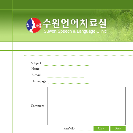
Subject
Name
E-mail
Homepage
Comment
PassWD