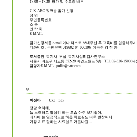
17:00～17:30 평가 및 수료증 배부
7. K-ABC 워크숍 참가 신청
성 명
주민등록번호
소 속
연 락 처
E-MAIL
참가신청서를 e-mail 이나 팩스로 보내주신 후 교육비를 입금해주시면
계좌번호 : 국민은행 019602-04-006396 예금주 김 진 환
도서출판 학지사 부설 학지사심리검사연구소
서울시 마포구 서교동 352-29 마인드월드 5층 TEL 02-326-1500(내선3)
담당자E-MAIL :
pollia@nate.com
66.
이선아
URL
Edit
정말 축하해,
늘 노력하고 열심히 하는 모습 아주 보기좋아,
매사에 늘 열정적으로 하듯 치료실도 더욱 번창해서
가장 치료 잘하는 치료실로 거듭나길....