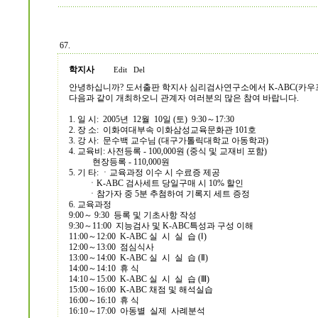
67.
학지사
Edit
Del
안녕하십니까? 도서출판 학지사 심리검사연구소에서 K-ABC(카우
다음과 같이 개최하오니 관계자 여러분의 많은 참여 바랍니다.
1. 일 시: 2005년 12월 10일 (토) 9:30～17:30
2. 장 소: 이화여대부속 이화삼성교육문화관 101호
3. 강 사: 문수백 교수님 (대구가톨릭대학교 아동학과)
4. 교육비: 사전등록 - 100,000원 (중식 및 교재비 포함)
현장등록 - 110,000원
5. 기 타: ㆍ교육과정 이수 시 수료증 제공
ㆍK-ABC 검사세트 당일구매 시 10% 할인
ㆍ참가자 중 5분 추첨하여 기록지 세트 증정
6. 교육과정
9:00～ 9:30 등록 및 기초사항 작성
9:30～11:00 지능검사 및 K-ABC특성과 구성 이해
11:00～12:00 K-ABC 실 시 실 습 (Ⅰ)
12:00～13:00 점심식사
13:00～14:00 K-ABC 실 시 실 습 (Ⅱ)
14:00～14:10 휴 식
14:10～15:00 K-ABC 실 시 실 습 (Ⅲ)
15:00～16:00 K-ABC 채점 및 해석실습
16:00～16:10 휴 식
16:10～17:00 아동별 실제 사례분석