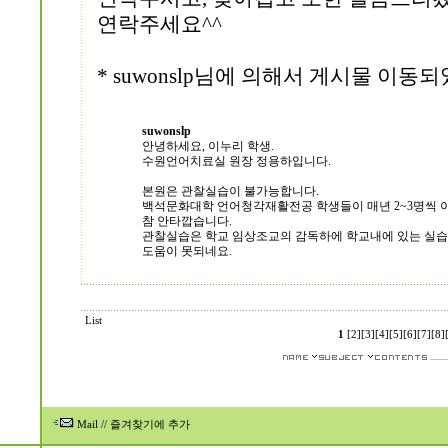
연락주세요^^
* suwonslp님에 의해서 게시물 이동되었습니
suwonslp
안녕하세요, 이누리 학생.
수원언어치료실 원장 정용하입니다.
본원은 관찰실습이 불가능합니다.
백석문화대학 언어청각재활전공 학생들이 매년 2~3명씩 이
참 안타깝습니다.
관찰실습은 학교 임상조교의 감독하에 학교내에 있는 실
도움이 못되네요.
List
1
[2]
[3]
[4]
[5]
[6]
[7]
[8]
Mail
//
즐겨찾기에 추가