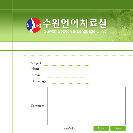
Subject
Name
E-mail
Homepage
Comment
PassWD