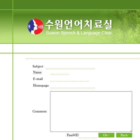
Subject
Name
E-mail
Homepage
Comment
PassWD