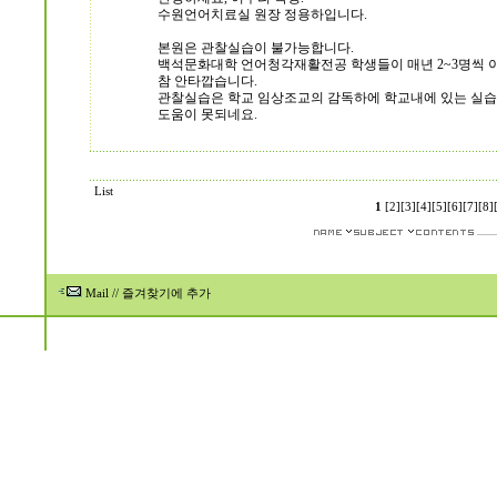
수원언어치료실 원장 정용하입니다.
본원은 관찰실습이 불가능합니다.
백석문화대학 언어청각재활전공 학생들이 매년 2~3명씩 이
참 안타깝습니다.
관찰실습은 학교 임상조교의 감독하에 학교내에 있는 실
도움이 못되네요.
List
1
[2]
[3]
[4]
[5]
[6]
[7]
[8]
Mail
//
즐겨찾기에 추가