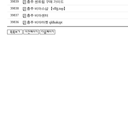
충주 센트립 구매 가이드
39839
충주 비아스샵 【vBjj.top】
39838
충주 비아센터
39837
충주 비아마켓 qldkakzpt
39836
돔
클
럽
DOMCLUB.top
24
시
간
대
출
대
출
후
기
비
아
센