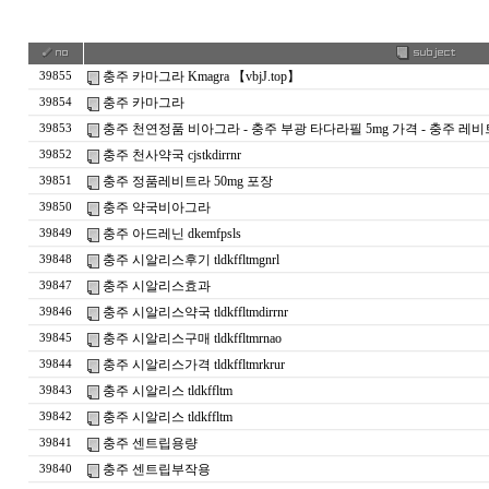
충주 카마그라 Kmagra 【vbjJ.top】
39855
충주 카마그라
39854
충주 천연정품 비아그라 - 충주 부광 타다라필 5mg 가격 - 충주 
39853
충주 천사약국 cjstkdirrnr
39852
충주 정품레비트라 50mg 포장
39851
충주 약국비아그라
39850
충주 아드레닌 dkemfpsls
39849
충주 시알리스후기 tldkffltmgnrl
39848
충주 시알리스효과
39847
충주 시알리스약국 tldkffltmdirrnr
39846
충주 시알리스구매 tldkffltmrnao
39845
충주 시알리스가격 tldkffltmrkrur
39844
충주 시알리스 tldkffltm
39843
충주 시알리스 tldkffltm
39842
충주 센트립용량
39841
충주 센트립부작용
39840