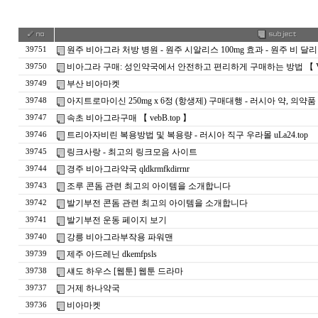
원주 비아그라 처방 병원 - 원주 시알리스 100mg 효과 - 원주 비 달리
39751
비아그라 구매: 성인약국에서 안전하고 편리하게 구매하는 방법 【 Vbs
39750
부산 비아마켓
39749
아지트로마이신 250mg x 6정 (항생제) 구매대행 - 러시아 약, 의약
39748
속초 비아그라구매 【 vebB.top 】
39747
트리아자비린 복용방법 및 복용량 - 러시아 직구 우라몰 uLa24.top
39746
링크사랑 - 최고의 링크모음 사이트
39745
경주 비아그라약국 qldkrmfkdirrnr
39744
조루 콘돔 관련 최고의 아이템을 소개합니다
39743
발기부전 콘돔 관련 최고의 아이템을 소개합니다
39742
발기부전 운동 페이지 보기
39741
강릉 비아그라부작용 파워맨
39740
제주 아드레닌 dkemfpsls
39739
섀도 하우스 [웹툰] 웹툰 드라마
39738
거제 하나약국
39737
비아마켓
39736