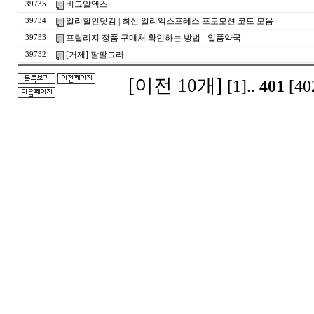
비그알엑스
39735
알리할인닷컴 | 최신 알리익스프레스 프로모션 코드 모음
39734
프릴리지 정품 구매처 확인하는 방법 - 일품약국
39733
[거제] 팔팔그라
39732
[이전 10개]
[1]
..
401
[40
돔
클
럽
DOMCLUB.top
24
시
간
대
출
대
출
후
기