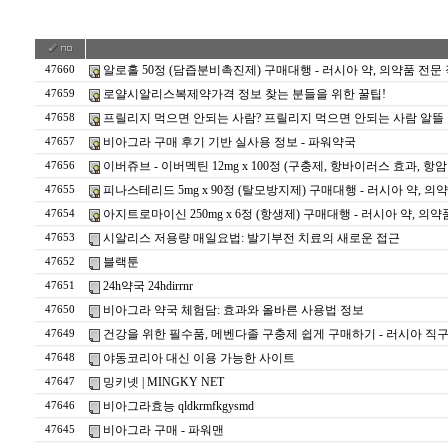
알로홀 50정 (담즙분비촉진제) 구매대행 - 러시아 약, 의약품 전문
47660
로얄시알리스복제약가격 정보 찾는 분들을 위한 꿀팁!
47659
프릴리지 먹으면 안되는 사람? 프릴리지 먹으면 안되는 사람 알뜰 
47658
비아그라 구매 후기 기반 실사용 정보 - 파워약국
47657
이버쥬브 - 이버멕틴 12mg x 100정 (구충제, 항바이러스 효과, 항
47656
피나스테리드 5mg x 90정 (탈모방지제) 구매대행 - 러시아 약, 
47655
아지트로마이신 250mg x 6정 (항생제) 구매대행 - 러시아 약, 의
47654
시알리스 저용량 매일요법: 발기부전 치료의 새로운 접근
47653
블랙툰
47652
24h약국 24hdirrnr
47651
비아그라 약국 체험담: 효과와 올바른 사용법 정보
47650
건강을 위한 필수품, 메벤다졸 구충제 쉽게 구매하기 - 러시아 직구 우라
47649
야동코리아 대신 이용 가능한 사이트
47648
밍키넷 | MINGKY NET
47647
비아그라효능 qldkrmfkgysmd
47646
비아그라 구매 - 파워맨
47645