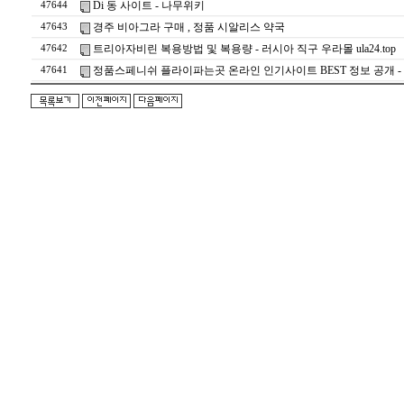
Di 동 사이트 - 나무위키
47644
경주 비아그라 구매 , 정품 시알리스 약국
47643
트리아자비린 복용방법 및 복용량 - 러시아 직구 우라몰 ula24.top
47642
정품스페니쉬 플라이파는곳 온라인 인기사이트 BEST 정보 공개 -
47641
돔
클
럽
DOMCLUB.top
24
시
간
대
출
대
출
후
기
비
아
센