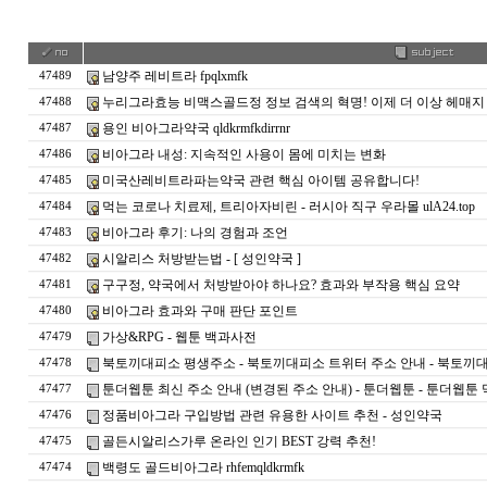
남양주 레비트라 fpqlxmfk
47489
누리그라효능 비맥스골드정 정보 검색의 혁명! 이제 더 이상 헤매지 마세
47488
용인 비아그라약국 qldkrmfkdirrnr
47487
비아그라 내성: 지속적인 사용이 몸에 미치는 변화
47486
미국산레비트라파는약국 관련 핵심 아이템 공유합니다!
47485
먹는 코로나 치료제, 트리아자비린 - 러시아 직구 우라몰 ulA24.top
47484
비아그라 후기: 나의 경험과 조언
47483
시알리스 처방받는법 - [ 성인약국 ]
47482
구구정, 약국에서 처방받아야 하나요? 효과와 부작용 핵심 요약
47481
비아그라 효과와 구매 판단 포인트
47480
가상&RPG - 웹툰 백과사전
47479
북토끼대피소 평생주소 - 북토끼대피소 트위터 주소 안내 - 북토끼대피소 접속
47478
툰더웹툰 최신 주소 안내 (변경된 주소 안내) - 툰더웹툰 - 툰더웹툰 막힘 - 
47477
정품비아그라 구입방법 관련 유용한 사이트 추천 - 성인약국
47476
골든시알리스가루 온라인 인기 BEST 강력 추천!
47475
백령도 골드비아그라 rhfemqldkrmfk
47474