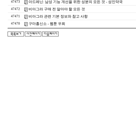
아드레닌: 남성 기능 개선을 위한 성분의 모든 것 - 성인약국
47473
비아그라 구매 전 알아야 할 모든 것
47472
비아그라 관련 기본 정보와 참고 사항
47471
구마흥신소 - 웹툰 우희
47470
돔
클
럽
DOMCLUB.top
24
시
간
대
출
대
출
후
기
비
아
센