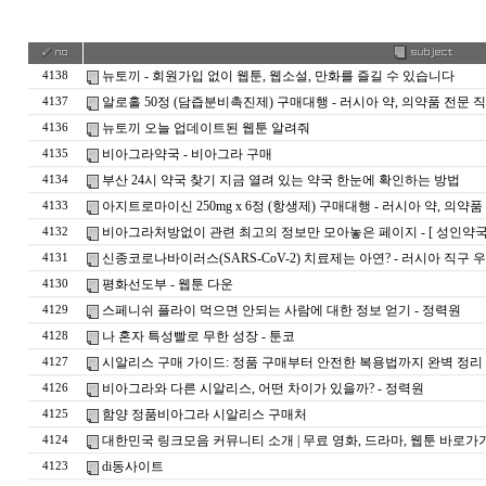
뉴토끼 - 회원가입 없이 웹툰, 웹소설, 만화를 즐길 수 있습니다
4138
알로홀 50정 (담즙분비촉진제) 구매대행 - 러시아 약, 의약품 전문 
4137
뉴토끼 오늘 업데이트된 웹툰 알려줘
4136
비아그라약국 - 비아그라 구매
4135
부산 24시 약국 찾기 지금 열려 있는 약국 한눈에 확인하는 방법
4134
아지트로마이신 250mg x 6정 (항생제) 구매대행 - 러시아 약, 의약
4133
비아그라처방없이 관련 최고의 정보만 모아놓은 페이지 - [ 성인약국 
4132
신종코로나바이러스(SARS-CoV-2) 치료제는 아연? - 러시아 직구 우라몰
4131
평화선도부 - 웹툰 다운
4130
스페니쉬 플라이 먹으면 안되는 사람에 대한 정보 얻기 - 정력원
4129
나 혼자 특성빨로 무한 성장 - 툰코
4128
시알리스 구매 가이드: 정품 구매부터 안전한 복용법까지 완벽 정리
4127
비아그라와 다른 시알리스, 어떤 차이가 있을까? - 정력원
4126
함양 정품비아그라 시알리스 구매처
4125
대한민국 링크모음 커뮤니티 소개 | 무료 영화, 드라마, 웹툰 바로가
4124
di동사이트
4123