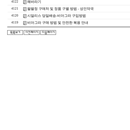
해바라기
4122
팔팔정 구매처 및 정품 구별 방법 - 성인약국
4121
시알리스 당일배송-비아그라 구입방법
4120
비아그라 구매 방법 및 안전한 복용 안내
4119
돔
클
럽
DOMCLUB.top
24
시
간
대
출
대
출
후
기
비
아
센