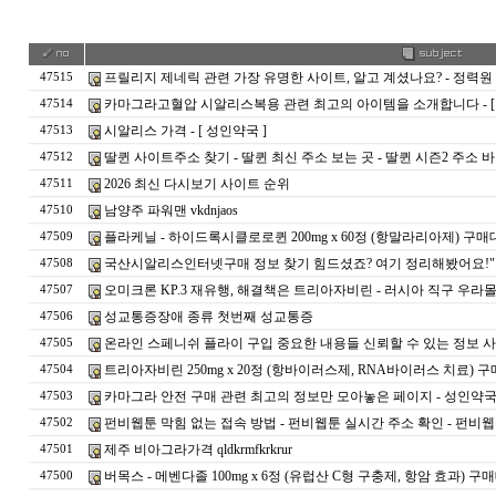
프릴리지 제네릭 관련 가장 유명한 사이트, 알고 계셨나요? - 정력원
47515
카마그라고혈압 시알리스복용 관련 최고의 아이템을 소개합니다 - [ 
47514
시알리스 가격 - [ 성인약국 ]
47513
딸퀸 사이트주소 찾기 - 딸퀸 최신 주소 보는 곳 - 딸퀸 시즌2 주소 
47512
2026 최신 다시보기 사이트 순위
47511
남양주 파워맨 vkdnjaos
47510
플라케닐 - 하이드록시클로로퀸 200mg x 60정 (항말라리아제) 구매
47509
국산시알리스인터넷구매 정보 찾기 힘드셨죠? 여기 정리해봤어요!" - 
47508
오미크론 KP.3 재유행, 해결책은 트리아자비린 - 러시아 직구 우라몰 ula
47507
성교통증장애 종류 첫번째 성교통증
47506
온라인 스페니쉬 플라이 구입 중요한 내용들 신뢰할 수 있는 정보 사
47505
트리아자비린 250mg x 20정 (항바이러스제, RNA바이러스 치료) 
47504
카마그라 안전 구매 관련 최고의 정보만 모아놓은 페이지 - 성인약
47503
펀비웹툰 막힘 없는 접속 방법 - 펀비웹툰 실시간 주소 확인 - 펀비웹툰 최신
47502
제주 비아그라가격 qldkrmfkrkrur
47501
버목스 - 메벤다졸 100mg x 6정 (유럽산 C형 구충제, 항암 효과) 
47500