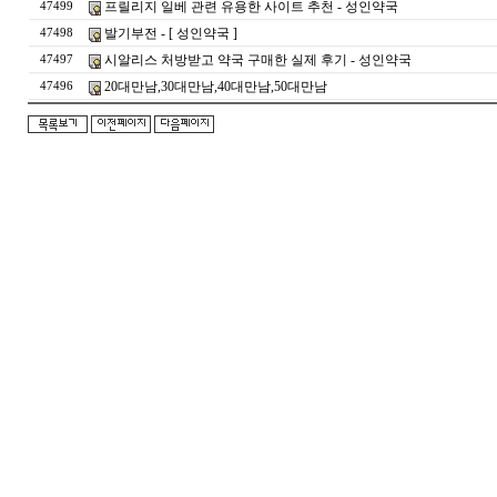
프릴리지 일베 관련 유용한 사이트 추천 - 성인약국
47499
발기부전 - [ 성인약국 ]
47498
시알리스 처방받고 약국 구매한 실제 후기 - 성인약국
47497
20대만남,30대만남,40대만남,50대만남
47496
돔
클
럽
DOMCLUB.top
24
시
간
대
출
대
출
후
기
비
아
센