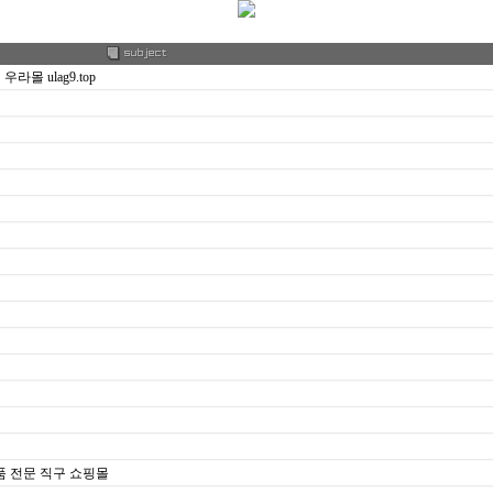
몰 ulag9.top
약품 전문 직구 쇼핑몰