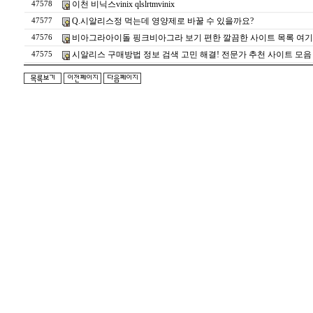
이천 비닉스vinix qlslrtmvinix
47578
Q.시알리스정 먹는데 영양제로 바꿀 수 있을까요?
47577
비아그라아이돌 핑크비아그라 보기 편한 깔끔한 사이트 목록 여기서 확
47576
시알리스 구매방법 정보 검색 고민 해결! 전문가 추천 사이트 모음
47575
돔
클
럽
DOMCLUB.top
24
시
간
대
출
대
출
후
기
비
아
센