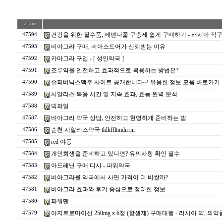
건강을 위한 필수품, 메벤다졸 구충제 쉽게 구매하기 - 러시아 직구 우라
47594
비아그라 구매, 비아스토어가 신뢰받는 이유
47593
카마그라 구입 - [ 성인약국 ]
47592
조루약을 안전하고 효과적으로 복용하는 방법은?
47591
슈퍼비닉스맥주 사이트 공개합니다~! 유용한 정보 모음 바로가기
47590
시알리스 복용 시간 및 지속 효과, 효능 완벽 분석
47589
빅파일
47588
비아그라 약국 상담, 안전하고 현명하게 준비하는 법
47587
순천 시알리스약국 tldkffltmdirrnr
47586
red 야동
47585
개인회생을 준비하고 있다면? 유의사항 확인 필수
47584
아드레닌 구매 디시 - 파워약국
47583
비아그라를 약국에서 사면 가격이 더 비쌀까?
47582
비아그라 효과와 후기 중심으로 정리한 정보
47581
파워맨
47580
아지트로마이신 250mg x 6정 (항생제) 구매대행 - 러시아 약, 의
47579