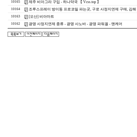
제주 비아그라 구입 - 하나약국 【 Vcss.top 】
10165
조루스프레이 방이동 프로코밀 파는곳, 구로 사정지연제 구매, 김해
10164
[오산] 비아마트
10163
광명 사정지연제 종류 - 광명 사노바 - 광명 파워겔 - 맨케어
10162
돔
클
럽
DOMCLUB.top
24
시
간
대
출
대
출
후
기
비
아
센