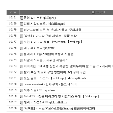
통영 발기부전 qkfrlqnwjs
10181
김해 시알리스후기 tldkffltmgnrl
10180
비아그라의 모든 것: 효과, 사용법, 주의사항
10179
[속초] 비아그라 구매 사이트 - 정품 보장
10178
포천 비아그라 효능 - Power man 【 vctT.top 】
10177
대구 레비트라 fpqlxmfk
10176
불개미 1+1병(200환)의 효능과 사용법
10175
시알리스 파는곳 파워맨 시알리스
10174
이버멕틴 구매대행 방법과 복용법: 알아두어야 할 모든 것 - 러시아 직구 
10173
발기 부전 치료제 구입 방법비아그라 구매 구입
10172
오산 골드비아그라 【 vbFf.top 】 rhfemqldkrmfk
10171
www manatoki - 망가 우회 - 툰코 네이버
10170
여주 러브약국 fjqmdirrnr
10169
하나약국 - 정품 비아그라 및 시알리스 구매 【 Vbkk.top 】
10168
태백 비아그라약국 qldkrmfkdirrnr
10167
[서귀포] 비닉스(Vinix)센트립(Sentrip)-필름형비아그라
10166