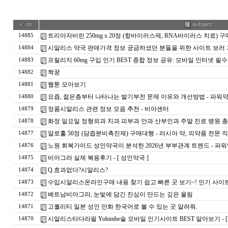
트리아자비린 250mg x 20정 (항바이러스제, RNA바이러스 치료) 
14885
시알리스 약국 판매가격 정보 궁금하셨던 분들을 위한 사이트 보러 가
14884
프릴리지 60mg 구입 인기 BEST 종합 정보 공유: 모바일 인터넷 필
14883
짝꿍
14882
웹툰 모아보기
14881
요즘, 젊은층부터 나타나는 발기부전 문제 이유와 개선방법 - 파워
14880
정품시알리스 관련 정보 모음 추천 - 비아센터
14879
화정 일요일 정형외과 치과 피부과 안과 산부인과 주말 진료 병원 
14878
알로홀 50정 (담즙분비촉진제) 구매대행 - 러시아 약, 의약품 전문 
14877
노원 회복가이드 성인약국이 분석한 2026년 부부관계 트렌드 - 파
14876
비아그라 실제 복용후기 - [ 성인약국 ]
14875
Q.효과없다?시알리스?
14874
수입시알리스온라인구매 내용 찾기 쉽고 빠른 곳 보기~! 인기 사이트 TOP
14873
베트남비아그라, 눈빛에 담긴 진심이 만드는 깊은 울림
14872
고퀄리티 일본 성인 만화 한국어로 볼 수 있는 곳 알려줘.
14871
시알리스타다라필 Yohimbe술 모바일 인기사이트 BEST 알아보기 - [
14870