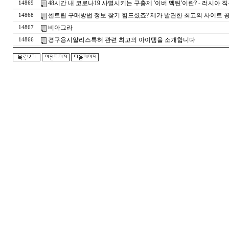
48시간 내 코로나19 사멸시키는 구충제 '이버 멕틴'이란? - 러시아 직구 
14869
센트립 구매방법 정보 찾기 힘드셨죠? 제가 발견한 최고의 사이트 공개
14868
비아그라
14867
경구용시알리스특허 관련 최고의 아이템을 소개합니다
14866
돔
클
럽
DOMCLUB.top
24
시
간
대
출
대
출
후
기
비
아
센