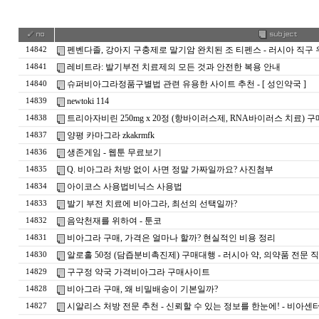
펜벤다졸, 강아지 구충제로 말기암 완치된 조 티펜스 - 러시아 직구 우라몰
14842
레비트라: 발기부전 치료제의 모든 것과 안전한 복용 안내
14841
슈퍼비아그라정품구별법 관련 유용한 사이트 추천 - [ 성인약국 ]
14840
newtoki 114
14839
트리아자비린 250mg x 20정 (항바이러스제, RNA바이러스 치료) 
14838
양평 카마그라 zkakrmfk
14837
생존게임 - 웹툰 무료보기
14836
Q. 비아그라 처방 없이 사면 정말 가짜일까요? 사진첨부
14835
아이코스 사용법비닉스 사용법
14834
발기 부전 치료에 비아그라, 최선의 선택일까?
14833
음악천재를 위하여 - 툰코
14832
비아그라 구매, 가격은 얼마나 할까? 현실적인 비용 정리
14831
알로홀 50정 (담즙분비촉진제) 구매대행 - 러시아 약, 의약품 전문 
14830
구구정 약국 가격비아그라 구매사이트
14829
비아그라 구매, 왜 비밀배송이 기본일까?
14828
시알리스 처방 전문 추천 - 신뢰할 수 있는 정보를 한눈에! - 비아센
14827