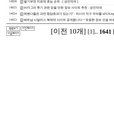
발기부전 치료제 효능 순위 - [ 성인약국 ]
14826
비아그라 후기 관련 믿을 만한 정보 사이트 추천 - 성인약국
14825
메벤다졸은 과연 항암효과가 있는가? - 러시아 직구 우라몰 ulA24.to
14824
베트남 시알리스 복제약 사이트 공개합니다~! 유용한 정보 모음 바
14823
[이전 10개]
[1]
..
1641
돔
클
럽
DOMCLUB.top
24
시
간
대
출
대
출
후
기