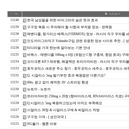
한국 남성들을 위한 비아그라의 숨은 뜻과 효과
15240
구구정 복용 시 주의해야 할 사항과 부작용 정보 - 정력원
15239
메벤다졸, 헝가리산 베목스(VERMOX) 정보 - 러시아 직구 우라몰 ula2
15238
인도카마그라직구 Yohimbe구입 관련 유용한 정보 사이트 추천 - [ 성
15237
타다라필 가격 한눈에 알아보는 기본 안내
15236
버목스 - 메벤다졸 100mg x 6정 (유럽산 C형 구충제, 항암 효과) 
15235
오미크론 KP.3 재유행, 해결책은 트리아자비린 - 러시아 직구 우라몰 uL
15234
호두코믹스 새로운 주소 찾기 - 호두코믹스 새주소 - 호두코믹스 새주소 바
15233
Q. 시알리스 5mg 발기부전 효과 복용법은 다른가요?
15232
69tv, 광고 없이 쾌적한 AV 스트리밍 환경
15231
뉴토끼 - 뉴토끼
15230
트리아자비린 250mg x 20정 (항바이러스제, RNA바이러스 치료) 
15229
Q.시알리스 5mg 복용하고있는데 아직도 부족해요
15228
시­알리스 30정 & 시­알리스구매 & 씨알리스 처방
15227
구구정 가격 - [ 성인약국 ]
15226
NG불가 - 웹툰 리뷰
15225