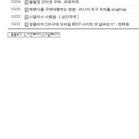
팔팔정 인터넷 구매 - 파워약국
15224
메벤다졸 구매대행하는 방법 - 러시아 직구 우라몰 uLag9.top
15223
시알리스 사용법 - [ 성인약국 ]
15222
정품비아그라구매 모바일 BEST 사이트 10 살펴보기! - 정력원
15221
돔
클
럽
DOMCLUB.top
24
시
간
대
출
대
출
후
기
비
아
센