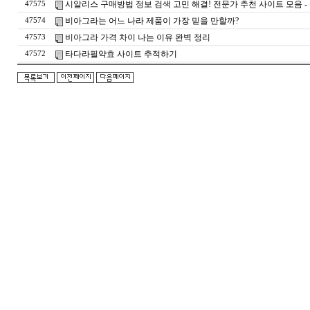
시알리스 구매방법 정보 검색 고민 해결! 전문가 추천 사이트 모음 -
47575
비아그라는 어느 나라 제품이 가장 믿을 만할까?
47574
비아그라 가격 차이 나는 이유 완벽 정리
47573
타다라필약효 사이트 추적하기
47572
돔
클
럽
DOMCLUB.top
24
시
간
대
출
대
출
후
기
비
아
센