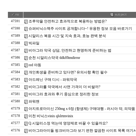
조루약을 안전하고 효과적으로 복용하는 방법은?
47591
슈퍼비닉스맥주 사이트 공개합니다~! 유용한 정보 모음 바로가기
47590
시알리스 복용 시간 및 지속 효과, 효능 완벽 분석
47589
빅파일
47588
비아그라 약국 상담, 안전하고 현명하게 준비하는 법
47587
순천 시알리스약국 tldkffltmdirrnr
47586
red 야동
47585
개인회생을 준비하고 있다면? 유의사항 확인 필수
47584
아드레닌 구매 디시 - 파워약국
47583
비아그라를 약국에서 사면 가격이 더 비쌀까?
47582
비아그라 효과와 후기 중심으로 정리한 정보
47581
파워맨
47580
아지트로마이신 250mg x 6정 (항생제) 구매대행 - 러시아 약, 의약
47579
이천 비닉스vinix qlslrtmvinix
47578
Q.시알리스정 먹는데 영양제로 바꿀 수 있을까요?
47577
비아그라아이돌 핑크비아그라 보기 편한 깔끔한 사이트 목록 여기서 확인
47576