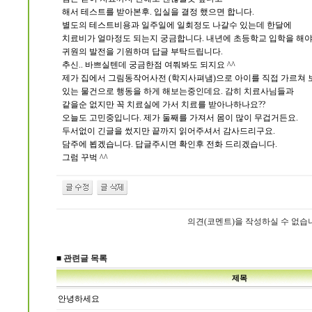
해서 테스트를 받아본후. 입실을 결정 했으면 합니다.
별도의 테스트비용과 일주일에 일회정도 나갈수 있는데 한달에
치료비가 얼마정도 되는지 궁금합니다. 내년에 초등학교 입학을 해야
귀원의 발전을 기원하며 답글 부탁드립니다.
추신.. 바쁘실텐데 궁금한점 여쭤봐도 되지요 ^^
제가 집에서 그림동작어사전 (학지사펴냄)으로 아이를 직접 가르쳐 
있는 물건으로 행동을 하게 해보는중인데요. 감히 치료사님들과
같을순 없지만 꼭 치료실에 가서 치료를 받아나하나요??
오늘도 고민중입니다. 제가 둘째를 가져서 몸이 많이 무겁거든요.
두서없이 긴글을 썼지만 끝까지 읽어주셔서 감사드리구요.
담주에 뵙겠습니다. 답글주시면 확인후 전화 드리겠습니다.
그럼 꾸벅 ^^
의견(코멘트)을 작성하실 수 없습
■
관련글 목록
제목
안녕하세요