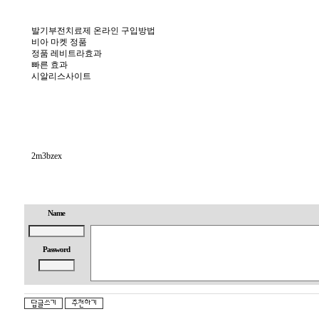
발기부전치료제 온라인 구입방법
비아 마켓 정품
정품 레비트라효과
빠른 효과
시알리스사이트
2m3bzex
Name
Password