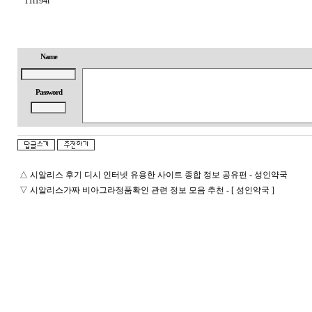
11l194l
Name
Password
△
시알리스 후기 디시 인터넷 유용한 사이트 종합 정보 공유편 - 성인약국
▽
시알리스가짜 비아그라정품확인 관련 정보 모음 추천 - [ 성인약국 ]
돔
클
럽
DOMCLUB.top
24
시
간
대