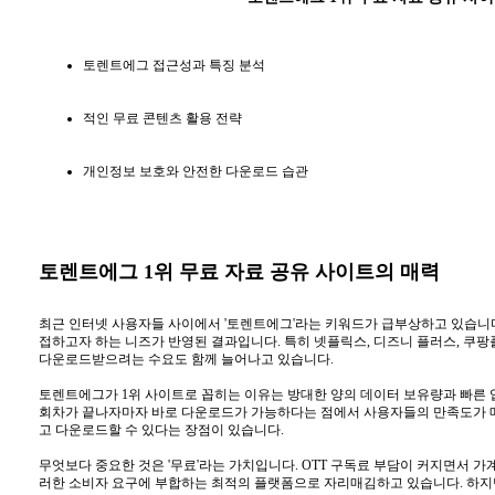
토렌트에그 접근성과 특징 분석
적인 무료 콘텐츠 활용 전략
개인정보 보호와 안전한 다운로드 습관
토렌트에그 1위 무료 자료 공유 사이트의 매력
최근 인터넷 사용자들 사이에서 '토렌트에그'라는 키워드가 급부상하고 있습니다. 
접하고자 하는 니즈가 반영된 결과입니다. 특히 넷플릭스, 디즈니 플러스, 쿠팡플
다운로드받으려는 수요도 함께 늘어나고 있습니다.
토렌트에그가 1위 사이트로 꼽히는 이유는 방대한 양의 데이터 보유량과 빠른 
회차가 끝나자마자 바로 다운로드가 가능하다는 점에서 사용자들의 만족도가 
고 다운로드할 수 있다는 장점이 있습니다.
무엇보다 중요한 것은 '무료'라는 가치입니다. OTT 구독료 부담이 커지면서 
러한 소비자 요구에 부합하는 최적의 플랫폼으로 자리매김하고 있습니다. 하지