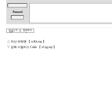
Password
△
익산 파워맨 【 vcKk.top 】
▽
김해 시알리스 Cialis 【 vCqq.top 】
돔
클
럽
DOMCLUB.top
24
시
간
대
출
대
출
후
기