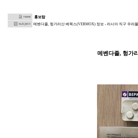
홍보탑
메벤다졸, 헝가리산 베목스(VERMOX) 정보 - 러시아 직구 우라몰 ul
메벤다졸, 헝가리