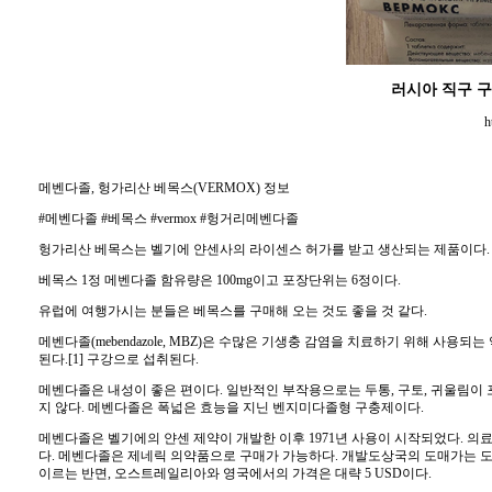
러시아 직구 
h
메벤다졸, 헝가리산 베목스(VERMOX) 정보
#메벤다졸 #베목스 #vermox #헝거리메벤다졸
헝가리산 베목스는 벨기에 얀센사의 라이센스 허가를 받고 생산되는 제품이다.
베목스 1정 메벤다졸 함유량은 100mg이고 포장단위는 6정이다.
유럽에 여행가시는 분들은 베목스를 구매해 오는 것도 좋을 것 같다.
메벤다졸(mebendazole, MBZ)은 수많은 기생충 감염을 치료하기 위해 사용
된다.[1] 구강으로 섭취된다.
메벤다졸은 내성이 좋은 편이다. 일반적인 부작용으로는 두통, 구토, 귀울림이 
지 않다. 메벤다졸은 폭넓은 효능을 지닌 벤지미다졸형 구충제이다.
메벤다졸은 벨기에의 얀센 제약이 개발한 이후 1971년 사용이 시작되었다. 의
다. 메벤다졸은 제네릭 의약품으로 구매가 가능하다. 개발도상국의 도매가는 도스(dose) 
이르는 반면, 오스트레일리아와 영국에서의 가격은 대략 5 USD이다.