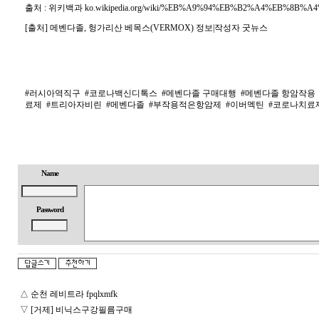
출처 : 위키백과 ko.wikipedia.org/wiki/%EB%A9%94%EB%B2%A4%EB%8B%
[출처] 메벤다졸, 헝가리산 베목스(VERMOX) 정보|작성자 굿뉴스
#러시아역직구
#코로나백신디톡스
#메벤다졸 구매대행
#메벤다졸 항암작용
료제
#트리아자비린
#메벤다졸
#부작용적은항암제
#이버멕틴
#코로나치료
Name
Password
△
순천 레비트라 fpqlxmfk
▽
[거제] 비닉스구강필름구매