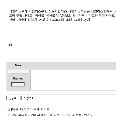
시알리스구매-시알리스구입-정품시알리스-시알리스파는곳-시알리스판매처
트라 구입 사이트 - 비아몰
비아몰-VIAMALL
하나약국 비아그라 구매 사이트
센터
맨케어
정력원
vvia710
viacenter33
via83
viao62
yyy5
p2
Name
Password
△
[대구] 비아그라 구매 사이트
▽
구미 파워겔 - 구미 사정지연제 파는곳 - 구미 러브젤 - 맨케어