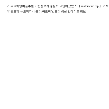
△
무료채팅어플추천 어떤정보가 좋을까 고민하셨었죠 【 m.domclub.top 】
▽
웹토끼-뉴토끼/마나토끼/북토끼/밤토끼 최신 업데이트 정보
돔
클
럽
DOMCLUB.top
24
시
간
대
출
대
출
후
기
비
아
센
터
미
프
진
후