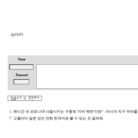
2p3147c
Name
Password
△
48시간 내 코로나19 사멸시키는 구충제 '이버 멕틴'이란? - 러시아 직구 우라몰 Ula
▽
고퀄리티 일본 성인 만화 한국어로 볼 수 있는 곳 알려줘.
돔