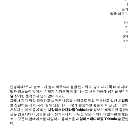
아
온라
약국 바로 가
처
걱
온라
10
안녕하세요! 제 블로그에 놀러 와주셔서 정말 반가워요. 평소 제가 푹 빠져 지
팁과 정보들이 많아서, 이렇게 여러분과 함께 나누고 싶은 마음에 공간을 꾸미
술
찾기란 생각보다 쉽지 않더라고요.
그래서 제가 직접 경험하고 느껴본 내용을 바탕으로 정말 유용하고 알찬
시알리
를 전달하는 게 아니라, 실제 생활에서 어떻게 활용하면 좋을지, 어떤 점이 매
거워지는 데 도움이 되는
시알리스타다라필 Yohimbe술
정보가 되었으면 좋겠어
글을 읽으시다가 궁금한 점이 생기거나 더 나누고 싶은 이야기가 있다면 언제
로도 꾸준히 업데이트될 다양하고 흥미로운
시알리스타다라필 Yohimbe술
콘텐
다!