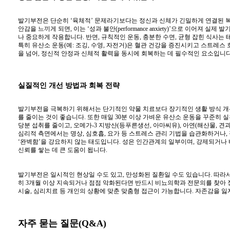
발기부전은 단순히 ‘육체적’ 문제라기보다는 정신과 신체가 긴밀하게 연결된 복
안감을 느끼게 되면, 이는 ‘성과 불안(performance anxiety)’으로 이어
나 중요하게 작용합니다. 반면, 규칙적인 운동, 충분한 수면, 균형 잡힌 식사
특히 유산소 운동(예: 조깅, 수영, 자전거)은 혈관 건강을 증진시키고 스트레스
을 넘어, 정신적 안정과 신체적 활력을 동시에 회복하는 데 필수적인 요소입니다
실질적인 개선 방법과 회복 전략
발기부전을 극복하기 위해서는 단기적인 약물 치료보다 장기적인 생활 방식 개선이
를 줄이는 것이 좋습니다. 또한 매일 30분 이상 가벼운 유산소 운동을 꾸준히
당분 섭취를 줄이고, 오메가-3 지방산(등푸른생선, 아마씨유), 아연(해산물, 견
심리적 측면에서는 명상, 심호흡, 요가 등 스트레스 관리 기법을 습관화하거나
‘완벽함’을 강요하지 않는 태도입니다. 성은 인간관계의 일부이며, 강제되거나
신뢰를 쌓는 데 큰 도움이 됩니다.
발기부전은 일시적인 현상일 수도 있고, 만성화된 질환일 수도 있습니다. 따라
히 3개월 이상 지속되거나 점점 악화된다면 반드시 비뇨의학과 전문의를 찾아 정
시술, 심리치료 등 개인의 상황에 맞춘 맞춤형 접근이 가능합니다. 자존감을 잃
자주 묻는 질문(Q&A)