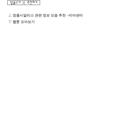
△
정품시알리스 관련 정보 모음 추천 - 비아센터
▽
웹툰 모아보기
돔
클
럽
DOMCLUB.top
24
시
간
대
출
대
출
후
기
비
아
센
터
미
프
진