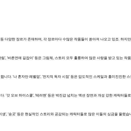
디 등 다양한 장르가 존재하며, 각 장르마다 수많은 작품들이 쏟아져 나오고 있죠. 하지
', '바른연애 길잡이' 등은 그림체, 스토리 모두 훌륭하여 많은 사랑을 받고 있는 작
다. '나 혼자만 레벨업', '전지적 독자 시점' 등은 압도적인 스케일과 흥미진진한 
'갓 오브 하이스쿨', '테러맨' 등은 박진감 넘치는 액션 장면과 개성 강한 캐릭터들로 
생', '송곳' 등은 현실적인 스토리와 공감되는 캐릭터들로 많은 이들의 심금을 울렸습니