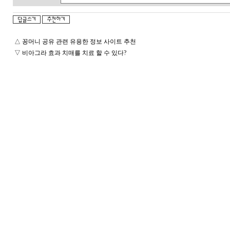
△
꽁머니 공유 관련 유용한 정보 사이트 추천
▽
비아그라 효과 치매를 치료 할 수 있다?
돔
클
럽
DOMCLUB.top
24
시
간
대
출
대
출
후
기
비
아
센
터
미