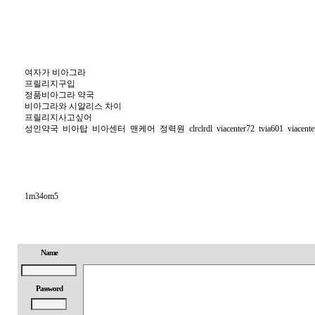
여자가 비아그라
프릴리지구입
정품비아그라 약국
비아그라와 시알리스 차이
프릴리지사고싶어
성인약국
비아탑
비아센터
맨케어
정력원
clrclrdl
viacenter72
tvia601
viacente
1m34om5
Name
Password