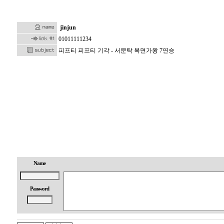
jinjun
01011111234
피프티 피프티 기각 - 서문탁 복면가왕 7연승
1
6
4
0
Name
5
9
Password
1
5
0