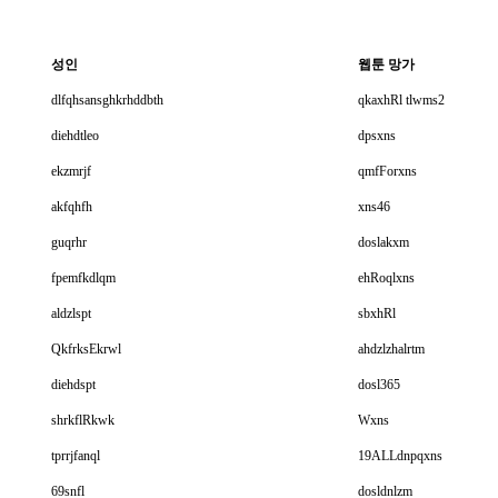
성인
웹툰 망가
dlfqhsansghkrhddbth
qkaxhRl tlwms2
diehdtleo
dpsxns
ekzmrjf
qmfForxns
akfqhfh
xns46
guqrhr
doslakxm
fpemfkdlqm
ehRoqlxns
aldzlspt
sbxhRl
QkfrksEkrwl
ahdzlzhalrtm
diehdspt
dosl365
shrkflRkwk
Wxns
tprrjfanql
19ALLdnpqxns
69snfl
dosldnlzm