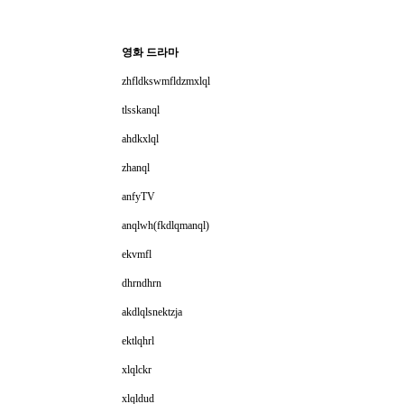
영화 드라마
zhfldkswmfldzmxlql
tlsskanql
ahdkxlql
zhanql
anfyTV
anqlwh(fkdlqmanql)
ekvmfl
dhrndhrn
akdlqlsnektzja
ektlqhrl
xlqlckr
xlqldud