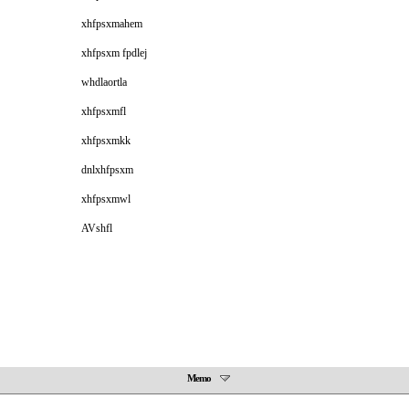
xhfpsxmahem
xhfpsxm fpdlej
whdlaortla
xhfpsxmfl
xhfpsxmkk
dnlxhfpsxm
xhfpsxmwl
AVshfl
Memo