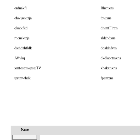
enfnakfl
Rhcnxns
ehwjsektzja
tbvjxns
qkatkfkd
divmfFlrtm
rhcnektzja
zldzhdxns
diehdzhfldk
dosldnfvm
AVvkq
dkdlaortmxns
xmfostmwpsejTV
xhakxhxns
tprtmwhdk
fpemxns
신
규
Name
노
제