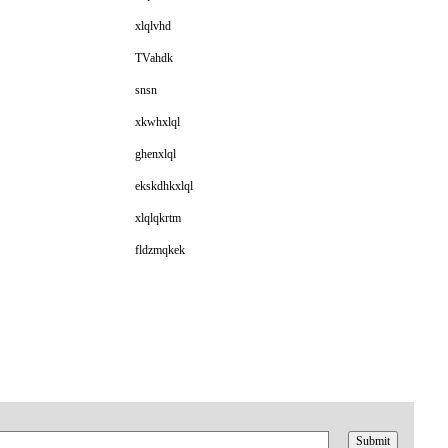
xlqlvhd
TVahdk
snsn
xkwhxlql
ghenxlql
ekskdhkxlql
xlqlqkrtm
fldzmqkek