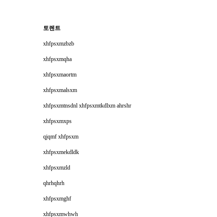
토렌트
xhfpsxmzbzb
xhfpsxmqha
xhfpsxmaortm
xhfpsxmalsxm
xhfpsxmtnsdnl xhfpsxmtkdlxm ahrshr
xhfpsxmxps
qjqmf xhfpsxm
xhfpsxmekdldk
xhfpsxmzld
qhrhqhrh
xhfpsxmghf
xhfpsxmwhwh