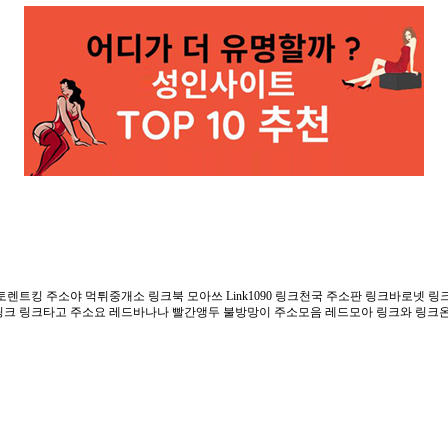
렌트킹 주소야 먹튀중개소 링크북 모아쓰 Link1090 링크천국 주소판 링크바로넷 
링크 링크타고 주소요 레드바나나 빨간앵두 불방망이 주소모음 레드모아 링크와 링크