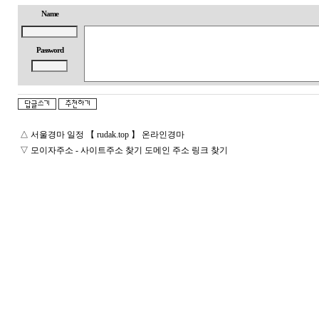
Name
Password
△
서울경마 일정 【 rudak.top 】 온라인경마
▽
모이자주소 - 사이트주소 찾기 도메인 주소 링크 찾기
돔
클
럽
DOMCLUB.top
24
시
간
대
출
대
출