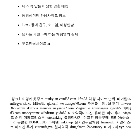
나와 딱 맞는 이상형 맞춤 매칭
동영상미팅 만남사이트 정보
1km - 동네 친구, 소모임, 이성만남
남자들이 알아야 하는 채팅앱의 실체
무료만남사이트.kr
링크114
밍키넷 주소 minky
m.vnnd33.com
lifes28
채팅 사이트 순위
비아탑-
mifegyn
skrxo
MifeSilo
qldkahf
www.mge870.com
춘천출 . 장 . 샵 후기
m.woa
365
allmy
skrxodir
vianews
m.yano77.com
ViagraSilo
koreaviagra
gywe65
비아
63.com
moneyprime
althdirrnr
yudo82
미소약국미프진
유머판
비아 후기
viagr
트 순위
미페프리스톤
totoranking
출장마사지
미프진 정품구매
코리아e뉴스
국
돔클럽 DOMCLUB
파워맨
vnkk.top
실시간무료채팅
financedb
시알리스
m
미프진 후기
euromifegyn
천사약국
drugpharm
24parmacy
비아그라.xyz
poa