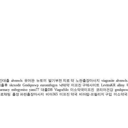
시간대출
alvmwls
유머판
뉴토끼
발기부전 치료 약
노란출장마사지
viagrasite
alvmwls
대출후
skrxodir
Gmdqnswp
euromifegyn
낙태약
미프진 구매사이트
LevitraKR
allmy
armacy
mifegymiso
yano77
대출DB
ViagraSilo
미소약국미프진
코리아건강
gmdqnsw
무료채팅
출장 파란출장마사지
비아365
미프진 약국
비아탑-프릴리지 구입
미소약국