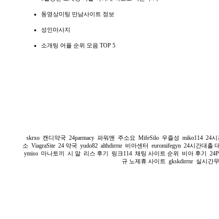
동영상미팅 만남사이트 정보
성인마사지
소개팅 어플 순위 모음 TOP 5
skrxo
캔디약국
24parmacy
파워맨
주소요
MifeSilo
우즐성
miko114
24
소
ViagraSite
24 약국
yudo82
althdirrnr
비아센터
euromifegyn
24시간대출 
ymiso
마나토끼
시 알 리스 후기
링크114
채팅 사이트 순위
비아 후기
24P
규 노제휴 사이트
gkskdirrnr
실시간