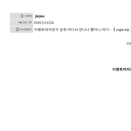
jinjun
01011111234
이­벤­트­여­자­친­구 순위 어디서 만나나 했더니 여기~ 【 sogae.
이­
이­벤­트­여­자