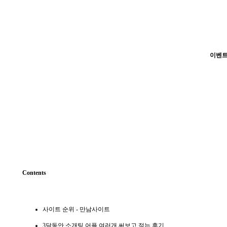
이­벤­트
Contents
사이트 순위 - 만남사이트
3달동안 소개팅 어플 여러개 써보고 적는 후기