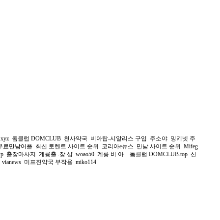
.xyz
돔클럽 DOMCLUB
천사약국
비아탑-시알리스 구입
주소야
밍키넷 주
무료만남어플
최신 토렌트 사이트 순위
코리아e뉴스
만남 사이트 순위
Mifeg
p
출장마사지
계룡출 .장 샵
woao50
계룡 비 아
돔클럽 DOMCLUB.top
신
vianews
미프진약국 부작용
miko114